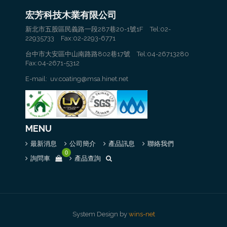
宏芳科技木業有限公司
新北市五股區民義路一段287巷20-1號1F Tel:02-
22935733 Fax:02-2293-6771
台中市大安區中山南路路802巷17號 Tel:04-26713280
Fax:04-2671-5312
E-mail: uv.coating@msa.hinet.net
MENU
最新消息
公司簡介
產品訊息
聯絡我們
0
詢問車
產品查詢
System Design by
wins-net