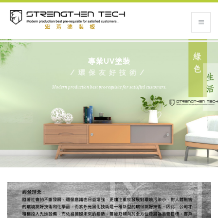
專業UV塗裝
/環保友好技術/
Modern production best pre-requisite for satisfied customers.